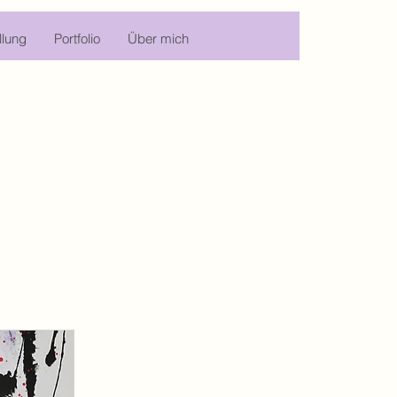
llung
Portfolio
Über mich